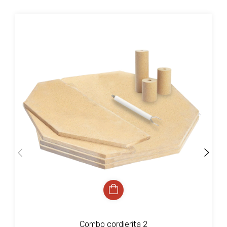
9
%
OFF
Combo cordierita 2