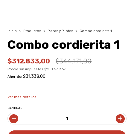
Inicio
>
Productos
>
Placas y Pilotes
>
Combo cordierita 1
Combo cordierita 1
$312.833,00
$344.171,00
Precio sin impuestos
$258.539,67
$31.338,00
9
% OFF
Ahorrás:
3
cuotas sin interés de
$104.277,67
Ver más detalles
CANTIDAD