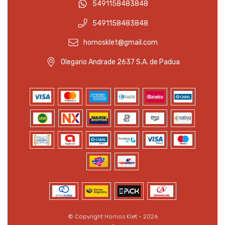
5491158483848
5491158483848
hornosklet@gmail.com
Olegario Andrade 2637 S.A. de Padua
© Copyright Hornos Klet - 2026