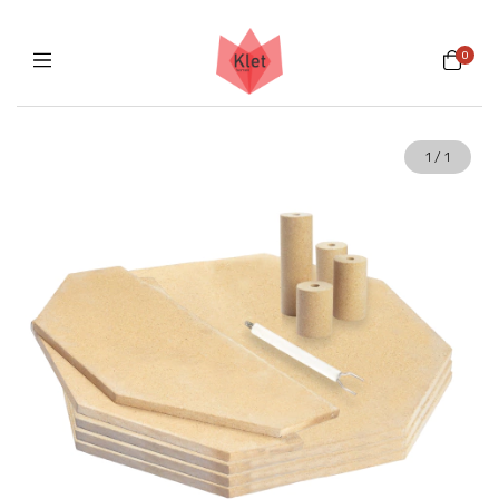
0
9
%
OFF
1
/
1