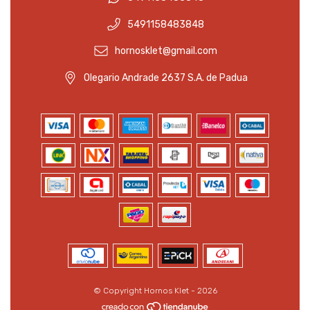
5491158483848
hornosklet@gmail.com
Olegario Andrade 2637 S.A. de Padua
© Copyright Hornos Klet - 2026